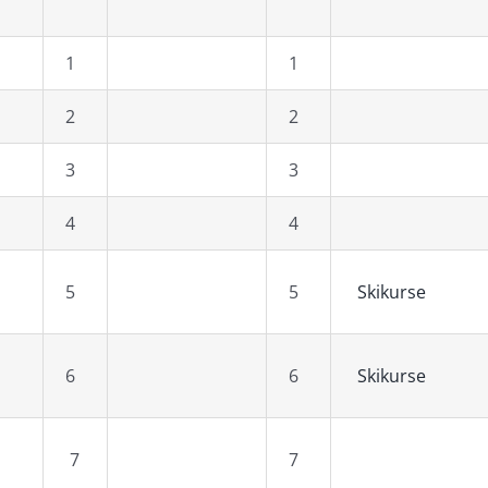
1
1
2
2
3
3
4
4
5
5
Skikurse
6
6
Skikurse
7
7