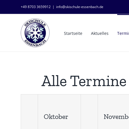
Zum
+49 8703 3659912
|
info@skischule-essenbach.de
Inhalt
springen
Startseite
Aktuelles
Termi
Alle Termine
Oktober
Novemb