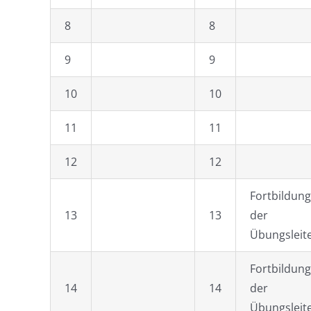
8
8
9
9
10
10
11
11
12
12
Fortbildung
13
13
der
Übungsleit
Fortbildung
14
14
der
Übungsleit