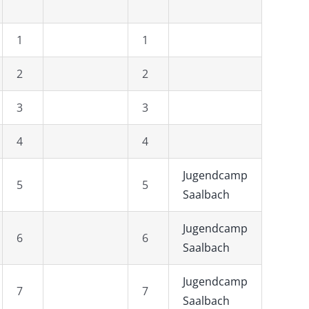
1
1
2
2
3
3
4
4
Jugendcamp
5
5
Saalbach
Jugendcamp
6
6
Saalbach
Jugendcamp
7
7
Saalbach